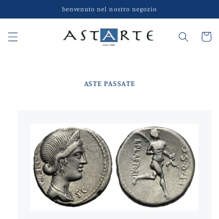
Vai
benvenuto nel nostro negozio
direttamente
ai contenuti
Carrell
ASTE PASSATE