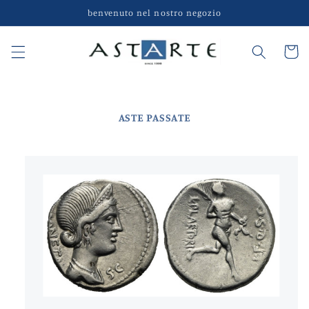
Vai
benvenuto nel nostro negozio
direttamente
ai contenuti
Carrell
ASTE PASSATE