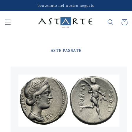
Vai
benvenuto nel nostro negozio
direttamente
ai contenuti
Carrell
ASTE PASSATE